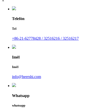
Telefòn
Tel
+86-21-62778428 / 32516216 / 32516217
Imèl
Imèl
info@heershi.com
Whatsapp
whatsapp