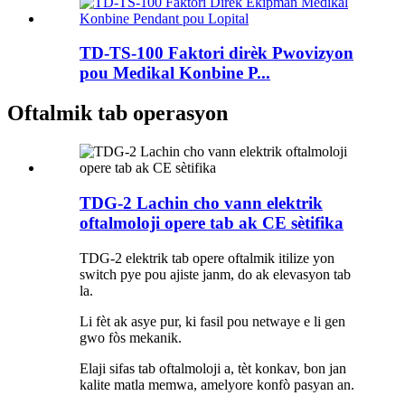
TD-TS-100 Faktori dirèk Pwovizyon
pou Medikal Konbine P...
Oftalmik tab operasyon
TDG-2 Lachin cho vann elektrik
oftalmoloji opere tab ak CE sètifika
TDG-2 elektrik tab opere oftalmik itilize yon
switch pye pou ajiste janm, do ak elevasyon tab
la.
Li fèt ak asye pur, ki fasil pou netwaye e li gen
gwo fòs mekanik.
Elaji sifas tab oftalmoloji a, tèt konkav, bon jan
kalite matla memwa, amelyore konfò pasyan an.