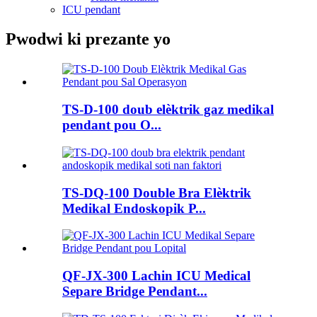
ICU pendant
Pwodwi ki prezante yo
TS-D-100 doub elèktrik gaz medikal
pendant pou O...
TS-DQ-100 Double Bra Elèktrik
Medikal Endoskopik P...
QF-JX-300 Lachin ICU Medical
Separe Bridge Pendant...