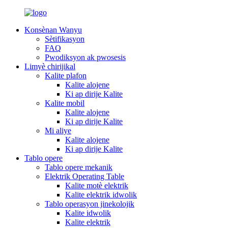
Konsènan Wanyu
Sètifikasyon
FAQ
Pwodiksyon ak pwosesis
Limyè chirijikal
Kalite plafon
Kalite alojene
Ki ap dirije Kalite
Kalite mobil
Kalite alojene
Ki ap dirije Kalite
Mi aliye
Kalite alojene
Ki ap dirije Kalite
Tablo opere
Tablo opere mekanik
Elektrik Operating Table
Kalite motè elektrik
Kalite elektrik idwolik
Tablo operasyon jinekolojik
Kalite idwolik
Kalite elektrik