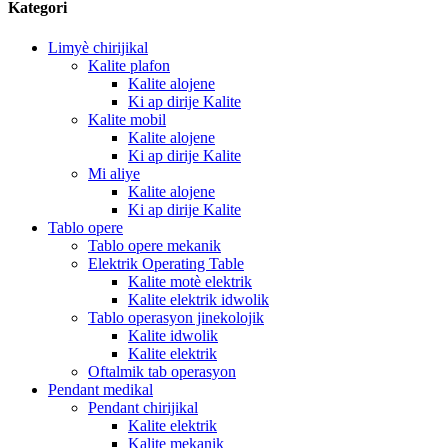
Kategori
Limyè chirijikal
Kalite plafon
Kalite alojene
Ki ap dirije Kalite
Kalite mobil
Kalite alojene
Ki ap dirije Kalite
Mi aliye
Kalite alojene
Ki ap dirije Kalite
Tablo opere
Tablo opere mekanik
Elektrik Operating Table
Kalite motè elektrik
Kalite elektrik idwolik
Tablo operasyon jinekolojik
Kalite idwolik
Kalite elektrik
Oftalmik tab operasyon
Pendant medikal
Pendant chirijikal
Kalite elektrik
Kalite mekanik