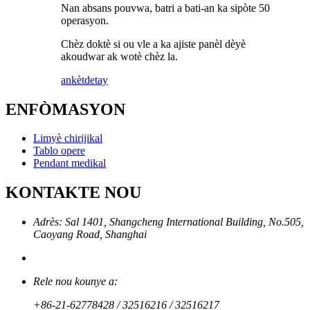
Nan absans pouvwa, batri a bati-an ka sipòte 50
operasyon.
Chèz doktè si ou vle a ka ajiste panèl dèyè
akoudwar ak wotè chèz la.
ankèt
detay
ENFÒMASYON
Limyè chirijikal
Tablo opere
Pendant medikal
KONTAKTE NOU
Adrès: Sal 1401, Shangcheng International Building, No.505,
Caoyang Road, Shanghai
Rele nou kounye a:
+86-21-62778428 / 32516216 / 32516217