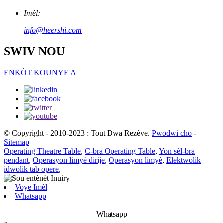
Imèl:
info@heershi.com
SWIV NOU
ENKÒT KOUNYE A
© Copyright - 2010-2023 : Tout Dwa Rezève.
Pwodwi cho
-
Sitemap
Operating Theatre Table
,
C-bra Operating Table
,
Yon sèl-bra
pendant
,
Operasyon limyè dirije
,
Operasyon limyè
,
Elektwolik
idwolik tab opere
,
Voye Imèl
Whatsapp
Whatsapp
x