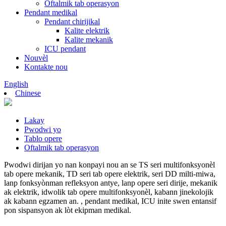
Oftalmik tab operasyon
Pendant medikal
Pendant chirijikal
Kalite elektrik
Kalite mekanik
ICU pendant
Nouvèl
Kontakte nou
English
Chinese
Lakay
Pwodwi yo
Tablo opere
Oftalmik tab operasyon
Pwodwi dirijan yo nan konpayi nou an se TS seri multifonksyonèl
tab opere mekanik, TD seri tab opere elektrik, seri DD milti-miwa,
lanp fonksyònman refleksyon antye, lanp opere seri dirije, mekanik
ak elektrik, idwolik tab opere multifonksyonèl, kabann jinekolojik
ak kabann egzamen an. , pendant medikal, ICU inite swen entansif
pon sispansyon ak lòt ekipman medikal.